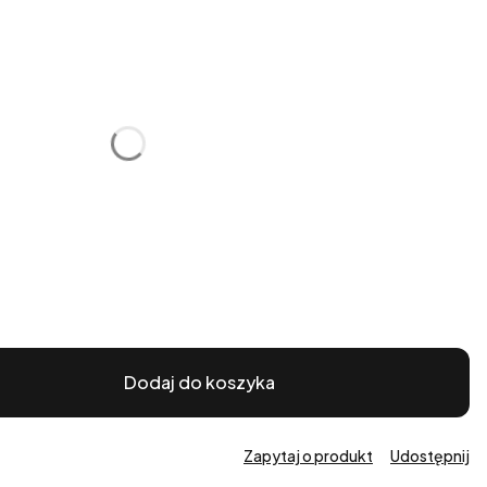
tu:
óżnić się ceną
Dodaj do koszyka
Zapytaj o produkt
Udostępnij