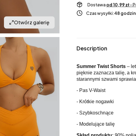
Dostawa
od 10,99 zł
- P
Czas wysyłki:
48 godzin
Otwórz galerię
Description
Summer Twist Shorts
– le
pięknie zaznacza talię, a 
starannymi szwami sprawia, 
- Pas V-Waist
- Krótkie nogawki
- Szybkoschnące
- Modelujące talię
Skład produktu:
90% polia