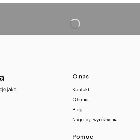
Linki w s
a
O nas
je jako
Kontakt
O firmie
Blog
Nagrody i wyróżnienia
Pomoc