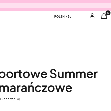
Produ
Zaloguj się
Kos
POLSKI / ZŁ
Sportowe Summer
omarańczowe
0 Recenzje: 0)