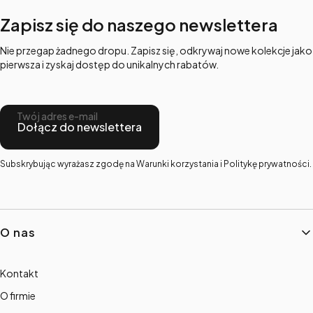
Zapisz się do naszego newslettera
Nie przegap żadnego dropu. Zapisz się, odkrywaj nowe kolekcje jako
pierwsza i zyskaj dostęp do unikalnych rabatów.
Twój adres e-mail
Dołącz do newslettera
Subskrybując wyrażasz zgodę na Warunki korzystania i Politykę prywatności.
Linki w stopce
O nas
Kontakt
O firmie