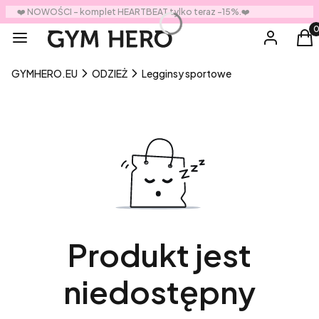
❤️ NOWOŚCI - komplet HEARTBEAT tylko teraz -15%.❤️
Prod
Menu
Zaloguj się
Ko
GYMHERO.EU
ODZIEŻ
Legginsy sportowe
Produkt jest
niedostępny