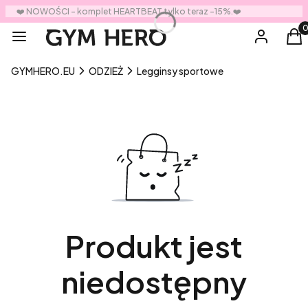
❤️ NOWOŚCI - komplet HEARTBEAT tylko teraz -15%.❤️
Prod
Menu
Zaloguj się
Ko
GYMHERO.EU
ODZIEŻ
Legginsy sportowe
Produkt jest
niedostępny